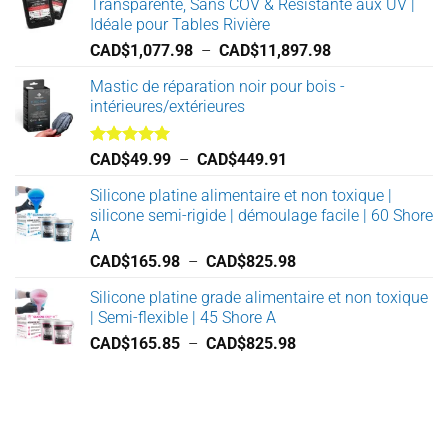
Transparente, Sans COV & Résistante aux UV |
Idéale pour Tables Rivière
Plage
CAD$
1,077.98
–
CAD$
11,897.98
de
Mastic de réparation noir pour bois -
prix :
intérieures/extérieures
CAD$1,077.98
à
CAD$11,897.98
Note
5.00
Plage
CAD$
49.99
–
CAD$
449.91
sur 5
de
Silicone platine alimentaire et non toxique |
prix :
silicone semi-rigide | démoulage facile | 60 Shore
CAD$49.99
A
à
Plage
CAD$
165.98
–
CAD$
825.98
CAD$449.91
de
Silicone platine grade alimentaire et non toxique
prix :
| Semi-flexible | 45 Shore A
CAD$165.98
Plage
CAD$
165.85
–
CAD$
825.98
à
de
CAD$825.98
prix :
CAD$165.85
à
CAD$825.98