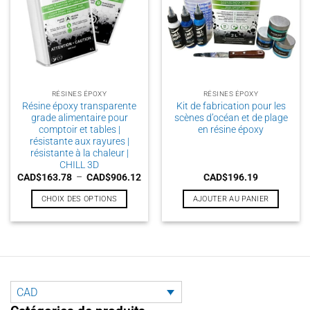
RÉSINES ÉPOXY
RÉSINES ÉPOXY
Résine époxy transparente
Kit de fabrication pour les
grade alimentaire pour
scènes d’océan et de plage
comptoir et tables |
en résine époxy
résistante aux rayures |
résistante à la chaleur |
CHILL 3D
Plage
CAD$
163.78
–
CAD$
906.12
CAD$
196.19
de
prix :
CHOIX DES OPTIONS
AJOUTER AU PANIER
CAD$163.78
à
Ce
CAD$906.12
produit
a
plusieurs
variations.
Les
CAD
options