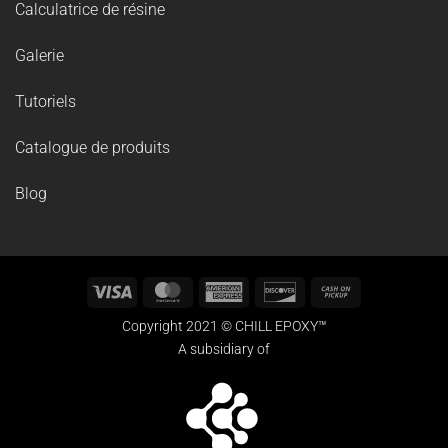
Calculatrice de résine
Galerie
Tutoriels
Catalogue de produits
Blog
Visa
MasterCard
American
Discover
Cash
Express
on
Copyright 2021 © CHILL EPOXY™
Pickup
A subsidiary of