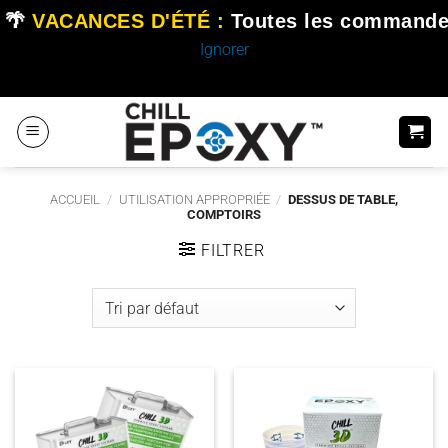
🌴
VACANCES D'ÉTÉ :
Toutes les commande
Ignorer
Passer
au
contenu
ACCUEIL
/
UTILISATION APPROPRIÉE
/
DESSUS DE TABLE,
COMPTOIRS
FILTRER