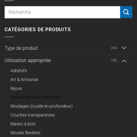
Recherche
pour :
CATÉGORIES DE PRODUITS
Type de produit
(94)
Utilisation appropriée
(36)
Adhésifs
Art & Artisanat
Bijoux
Dessus de table, comptoirs
Moulages (coulée en profondeur)
Couches transparentes
Mastic à bois
Moules flexibles