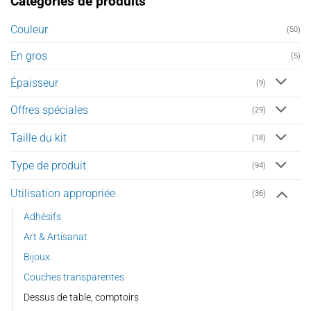
Catégories de produits
peuvent
être
Couleur
(50)
choisies
sur
En gros
(5)
la
page
Épaisseur
(9)
du
produit
Offres spéciales
(29)
Taille du kit
(18)
Type de produit
(94)
Utilisation appropriée
(36)
Adhésifs
Art & Artisanat
Bijoux
Couches transparentes
Dessus de table, comptoirs