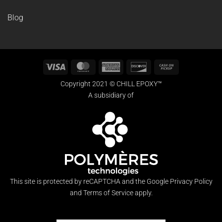
SUPPORT
Calculatrice de résine
Galerie
Tutoriels
Catalogue de produits
Blog
Visa
MasterCard
American
Discover
Cash
Express
on
Copyright 2021 © CHILL EPOXY™
Pickup
A subsidiary of