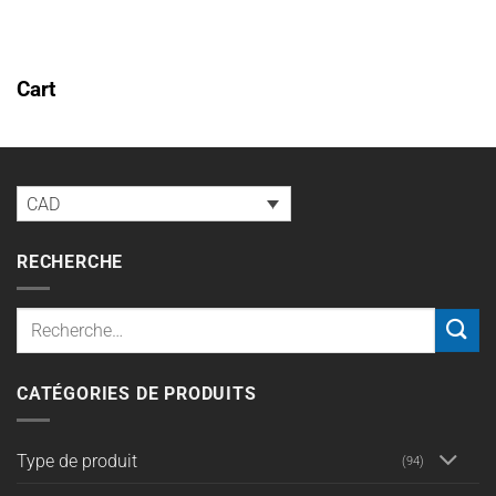
à
CAD$825.98
Cart
Votre panier est vide.
RETOUR À LA BOUTIQUE
CAD