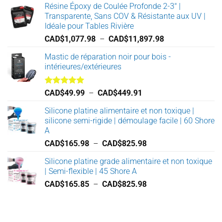
Résine Époxy de Coulée Profonde 2-3" |
Transparente, Sans COV & Résistante aux UV |
Idéale pour Tables Rivière
Plage
CAD$
1,077.98
–
CAD$
11,897.98
de
Mastic de réparation noir pour bois -
prix :
intérieures/extérieures
CAD$1,077.98
à
CAD$11,897.98
Note
5.00
Plage
CAD$
49.99
–
CAD$
449.91
sur 5
de
Silicone platine alimentaire et non toxique |
prix :
silicone semi-rigide | démoulage facile | 60 Shore
CAD$49.99
A
à
Plage
CAD$
165.98
–
CAD$
825.98
CAD$449.91
de
Silicone platine grade alimentaire et non toxique
prix :
| Semi-flexible | 45 Shore A
CAD$165.98
Plage
CAD$
165.85
–
CAD$
825.98
à
de
CAD$825.98
prix :
CAD$165.85