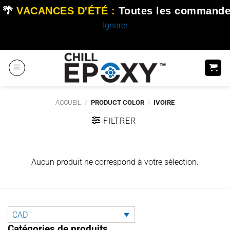
🌴
VACANCES D'ÉTÉ :
Toutes les commande
Ignorer
Passer
au
contenu
ACCUEIL
/
PRODUCT COLOR
/
IVOIRE
FILTRER
Aucun produit ne correspond à votre sélection.
CAD
Catégories de produits