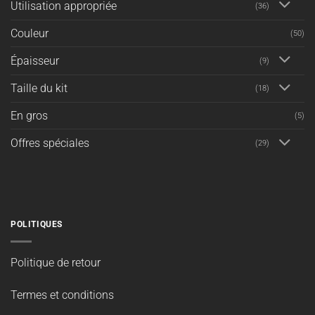
RECHERCHE
Recherche
pour :
CATÉGORIES DE PRODUITS
Type de produit
(94)
Utilisation appropriée
(36)
Couleur
(50)
Épaisseur
(9)
Taille du kit
(18)
En gros
(5)
Offres spéciales
(29)