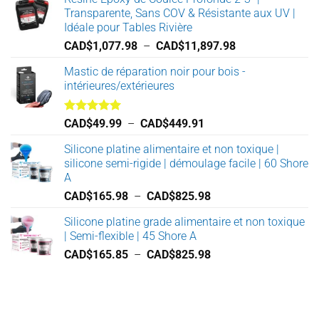
Transparente, Sans COV & Résistante aux UV |
Idéale pour Tables Rivière
Plage
CAD$
1,077.98
–
CAD$
11,897.98
de
Mastic de réparation noir pour bois -
prix :
intérieures/extérieures
CAD$1,077.98
à
CAD$11,897.98
Note
5.00
Plage
CAD$
49.99
–
CAD$
449.91
sur 5
de
Silicone platine alimentaire et non toxique |
prix :
silicone semi-rigide | démoulage facile | 60 Shore
CAD$49.99
A
à
Plage
CAD$
165.98
–
CAD$
825.98
CAD$449.91
de
Silicone platine grade alimentaire et non toxique
prix :
| Semi-flexible | 45 Shore A
CAD$165.98
Plage
CAD$
165.85
–
CAD$
825.98
à
de
CAD$825.98
prix :
CAD$165.85
à