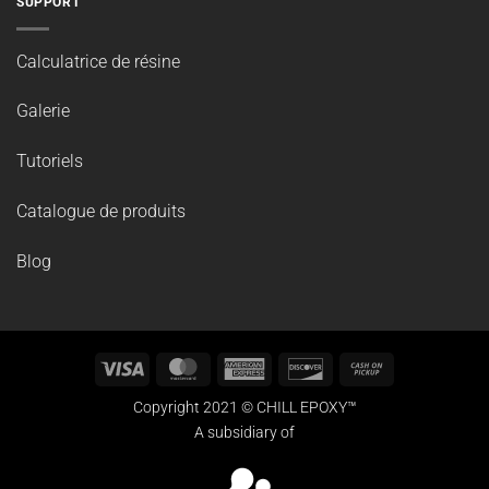
SUPPORT
Calculatrice de résine
Galerie
Tutoriels
Catalogue de produits
Blog
Visa
MasterCard
American
Discover
Cash
Express
on
Copyright 2021 © CHILL EPOXY™
Pickup
A subsidiary of