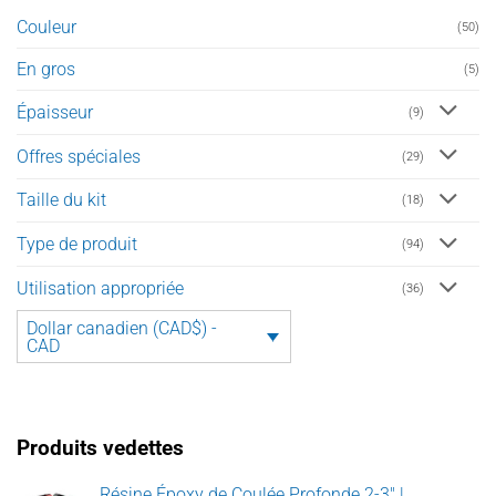
Couleur
(50)
En gros
(5)
Épaisseur
(9)
Offres spéciales
(29)
Taille du kit
(18)
Type de produit
(94)
Utilisation appropriée
(36)
Dollar canadien (CAD$) -
CAD
Produits vedettes
Résine Époxy de Coulée Profonde 2-3" |