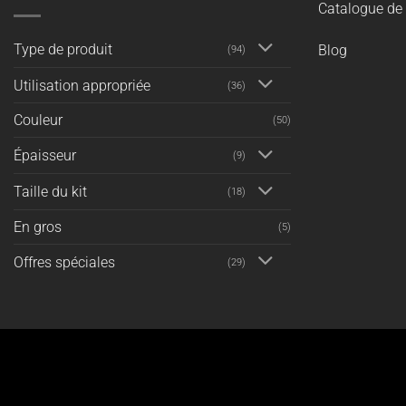
Catalogue de 
Type de produit
Blog
(94)
Utilisation appropriée
(36)
Couleur
(50)
Épaisseur
(9)
Taille du kit
(18)
En gros
(5)
Offres spéciales
(29)