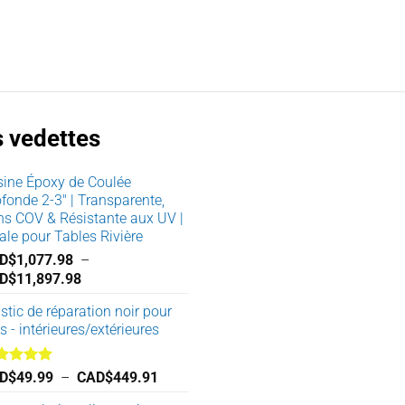
s vedettes
sine Époxy de Coulée
fonde 2-3" | Transparente,
ns COV & Résistante aux UV |
ale pour Tables Rivière
D$
1,077.98
–
Plage
D$
11,897.98
de
tic de réparation noir pour
prix :
s - intérieures/extérieures
CAD$1,077.98
à
CAD$11,897.98
te
5.00
Plage
D$
49.99
–
CAD$
449.91
 5
de