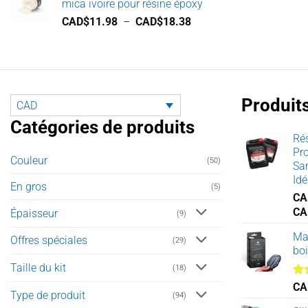
mica ivoire pour résine époxy
CAD$11.98
Plage
CAD$
11.98
–
CAD$
18.38
à
de
CAD$18.30
prix :
CAD$11.98
à
CAD$18.38
Produit
CAD
Catégories de produits
Ré
Pro
Couleur
(50)
Sa
Idé
En gros
(5)
CA
CA
Épaisseur
(9)
Mas
Offres spéciales
(29)
boi
Taille du kit
(18)
No
CA
Type de produit
(94)
sur