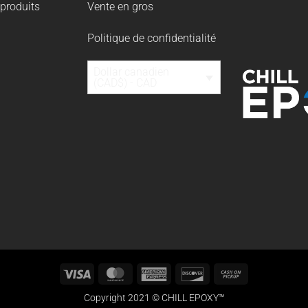
produits
Vente en gros
Politique de confidentialité
Dollar canadien
(CAD$) - CAD
Visa
MasterCard
American
Discover
Cash
Express
on
Copyright 2021 © CHILL EPOXY™
Pickup