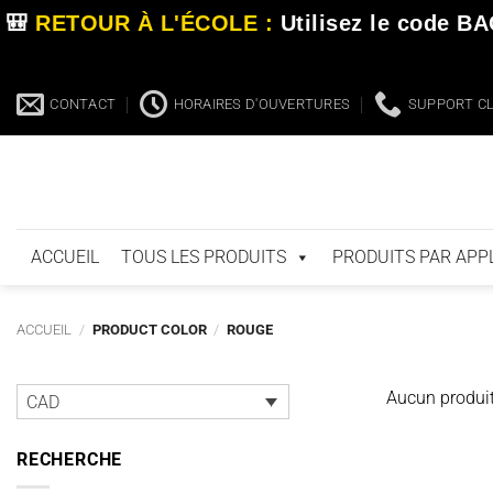
🎒
RETOUR À L'ÉCOLE :
Utilisez le code
BA
Passer
CONTACT
HORAIRES D'OUVERTURES
SUPPORT CLI
au
contenu
ACCUEIL
TOUS LES PRODUITS
PRODUITS PAR APP
ACCUEIL
/
PRODUCT COLOR
/
ROUGE
Aucun produit
CAD
RECHERCHE