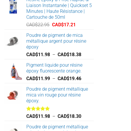
Liaison Instantanée | Quickset 5
Minutes | Haute Résistance |
Cartouche de 50ml
Le
Le
CAD$
22.95
CAD$
17.21
prix
prix
Poudre de pigment de mica
initial
actuel
métallique argent pour résine
était :
est :
époxy
CAD$22.95.
CAD$17.21.
Plage
CAD$
11.98
–
CAD$
18.38
de
Pigment liquide pour résine
prix :
époxy fluorescente orange.
CAD$11.98
Plage
CAD$
11.99
–
CAD$
19.46
à
de
CAD$18.38
Poudre de pigment métallique
prix :
mica vin rouge pour résine
CAD$11.99
époxy.
à
CAD$19.46
Note
5.00
Plage
CAD$
11.98
–
CAD$
18.30
sur 5
de
Poudre de pigment métallique
prix :