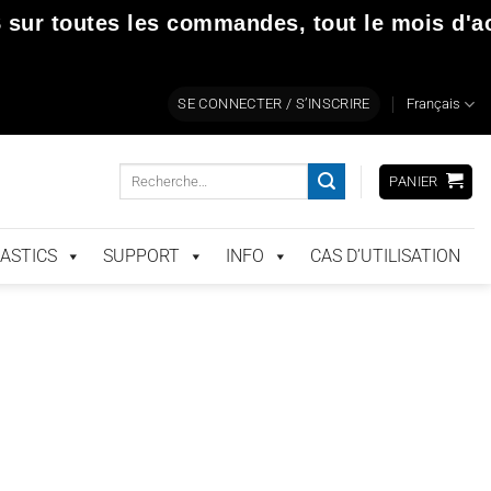
S
sur toutes les commandes,
tout le mois d'a
SE CONNECTER / S’INSCRIRE
Français
Recherche
PANIER
pour :
ASTICS
SUPPORT
INFO
CAS D’UTILISATION