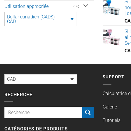
Sil
Utilisation appropriée
(36)
non
| d
Dollar canadien (CAD$) -
CA
CAD
Sil
ali
Sem
CA
SUPPORT
CAD
Calculatrice d
RECHERCHE
Galerie
Recherche
pour :
Tutoriels
CATÉGORIES DE PRODUITS