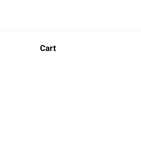
Cart
Votre panier est vide.
RETOUR À LA BOUTIQUE