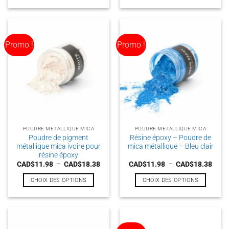
à
à
Ce
Ce
CAD$18.38
CAD$
produit
produit
a
a
plusieurs
plusieurs
Promo !
Promo !
variations.
variations.
Les
Les
options
options
peuvent
peuvent
être
être
choisies
choisies
sur
sur
la
la
POUDRE METALLIQUE MICA
POUDRE METALLIQUE MICA
page
page
Poudre de pigment
Résine époxy – Poudre de
du
du
métallique mica ivoire pour
mica métallique – Bleu clair
produit
produit
résine époxy
Plage
Plag
CAD$
11.98
–
CAD$
18.38
CAD$
11.98
–
CAD$
18.38
de
de
prix :
prix :
CHOIX DES OPTIONS
CHOIX DES OPTIONS
CAD$11.98
CAD$
à
à
Ce
Ce
CAD$18.38
CAD$
produit
produit
a
a
plusieurs
plusieurs