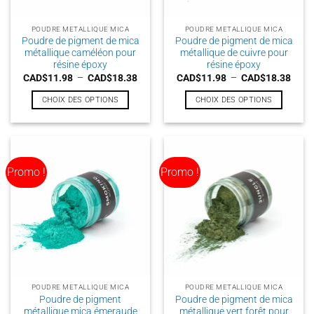
sur
sur
la
la
POUDRE METALLIQUE MICA
POUDRE METALLIQUE MICA
page
page
Poudre de pigment de mica
Poudre de pigment de mica
du
du
métallique caméléon pour
métallique de cuivre pour
produit
produit
résine époxy
résine époxy
Plage
Plag
CAD$
11.98
–
CAD$
18.38
CAD$
11.98
–
CAD$
18.38
de
de
prix :
prix :
CHOIX DES OPTIONS
CHOIX DES OPTIONS
CAD$11.98
CAD$
à
à
Ce
Ce
CAD$18.38
CAD$
produit
produit
a
a
plusieurs
plusieurs
Promo !
Promo !
variations.
variations.
Les
Les
options
options
peuvent
peuvent
être
être
choisies
choisies
sur
sur
la
la
POUDRE METALLIQUE MICA
POUDRE METALLIQUE MICA
page
page
Poudre de pigment
Poudre de pigment de mica
du
du
métallique mica émeraude
métallique vert forêt pour