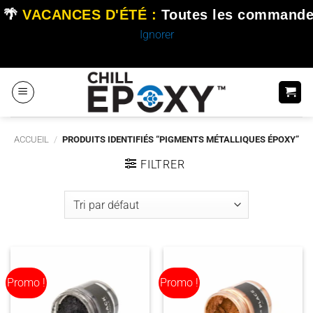
🌴
VACANCES D'ÉTÉ :
Toutes les commande
Ignorer
Passer
au
contenu
ACCUEIL
/
PRODUITS IDENTIFIÉS “PIGMENTS MÉTALLIQUES ÉPOXY”
FILTRER
Promo !
Promo !