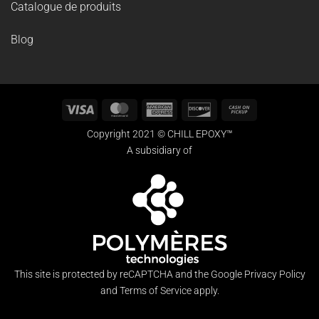
CAD
RECHERCHE
Recherche
pour :
CATÉGORIES DE PRODUITS
Type de produit
(94)
Utilisation appropriée
(36)
Couleur
(50)
Épaisseur
(9)