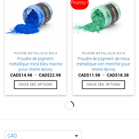
Promo !
variations.
variations.
Les
Les
options
options
peuvent
peuvent
être
être
choisies
choisies
sur
sur
la
la
POUDRE METALLIQUE MICA
POUDRE METALLIQUE MICA
page
page
Poudre de pigment
Poudre de pigment de mica
du
du
métallique mica bleu marine
métallique vert menthe pour
produit
produit
pour résine époxy
résine époxy
Plage
Plag
CAD$
14.98
–
CAD$
22.98
CAD$
11.98
–
CAD$
18.38
de
de
prix :
prix :
CHOIX DES OPTIONS
CHOIX DES OPTIONS
CAD$14.98
CAD$
à
à
Ce
Ce
CAD$22.98
CAD$
produit
produit
a
a
plusieurs
plusieurs
Promo !
Promo !
variations.
variations.
Les
Les
options
options
peuvent
peuvent