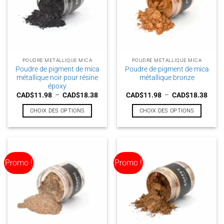
POUDRE METALLIQUE MICA
POUDRE METALLIQUE MICA
Poudre de pigment de mica
Poudre de pigment de mica
métallique noir pour résine
métallique bronze
époxy
Plage
Plag
CAD$
11.98
–
CAD$
18.38
CAD$
11.98
–
CAD$
18.38
de
de
prix :
prix :
CHOIX DES OPTIONS
CHOIX DES OPTIONS
CAD$11.98
CAD$
à
à
Ce
Ce
CAD$18.38
CAD$
produit
produit
a
a
plusieurs
plusieurs
Promo !
Promo !
variations.
variations.
Les
Les
options
options
peuvent
peuvent
être
être
choisies
choisies