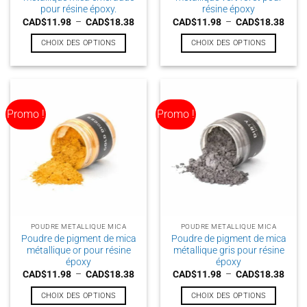
produit
produit
pour résine époxy.
résine époxy
Plage
Plag
CAD$
11.98
–
CAD$
18.38
CAD$
11.98
–
CAD$
18.38
de
de
prix :
prix :
CHOIX DES OPTIONS
CHOIX DES OPTIONS
CAD$11.98
CAD$
à
à
Ce
Ce
CAD$18.38
CAD$
produit
produit
a
a
plusieurs
plusieurs
Promo !
Promo !
variations.
variations.
Les
Les
options
options
peuvent
peuvent
être
être
choisies
choisies
sur
sur
la
la
POUDRE METALLIQUE MICA
POUDRE METALLIQUE MICA
page
page
Poudre de pigment de mica
Poudre de pigment de mica
du
du
métallique or pour résine
métallique gris pour résine
produit
produit
époxy
époxy
Plage
Plag
CAD$
11.98
–
CAD$
18.38
CAD$
11.98
–
CAD$
18.38
de
de
prix :
prix :
CHOIX DES OPTIONS
CHOIX DES OPTIONS
CAD$11.98
CAD$