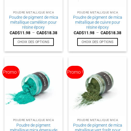
sur
sur
la
la
POUDRE METALLIQUE MICA
POUDRE METALLIQUE MICA
page
page
Poudre de pigment de mica
Poudre de pigment de mica
du
du
métallique caméléon pour
métallique de cuivre pour
produit
produit
résine époxy
résine époxy
Plage
Plag
CAD$
11.98
–
CAD$
18.38
CAD$
11.98
–
CAD$
18.38
de
de
prix :
prix :
CHOIX DES OPTIONS
CHOIX DES OPTIONS
CAD$11.98
CAD$
à
à
Ce
Ce
CAD$18.38
CAD$
produit
produit
a
a
plusieurs
plusieurs
Promo !
Promo !
variations.
variations.
Les
Les
options
options
peuvent
peuvent
être
être
choisies
choisies
sur
sur
la
la
POUDRE METALLIQUE MICA
POUDRE METALLIQUE MICA
page
page
Poudre de pigment
Poudre de pigment de mica
du
du
métallique mica émeraude
métallique vert forêt pour