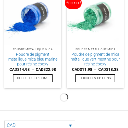
Promo !
variations.
variations.
Les
Les
options
options
peuvent
peuvent
être
être
choisies
choisies
sur
sur
la
la
POUDRE METALLIQUE MICA
POUDRE METALLIQUE MICA
page
page
Poudre de pigment
Poudre de pigment de mica
du
du
métallique mica bleu marine
métallique vert menthe pour
produit
produit
pour résine époxy
résine époxy
Plage
Plag
CAD$
14.98
–
CAD$
22.98
CAD$
11.98
–
CAD$
18.38
de
de
prix :
prix :
CHOIX DES OPTIONS
CHOIX DES OPTIONS
CAD$14.98
CAD$
à
à
Ce
Ce
CAD$22.98
CAD$
produit
produit
a
a
plusieurs
plusieurs
Promo !
Promo !
variations.
variations.
Les
Les
options
options
peuvent
peuvent