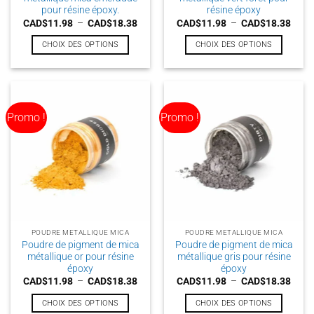
produit
produit
pour résine époxy.
résine époxy
Plage
Plag
CAD$
11.98
–
CAD$
18.38
CAD$
11.98
–
CAD$
18.38
de
de
prix :
prix :
CHOIX DES OPTIONS
CHOIX DES OPTIONS
CAD$11.98
CAD$
à
à
Ce
Ce
CAD$18.38
CAD$
produit
produit
a
a
plusieurs
plusieurs
Promo !
Promo !
variations.
variations.
Les
Les
options
options
peuvent
peuvent
être
être
choisies
choisies
sur
sur
la
la
POUDRE METALLIQUE MICA
POUDRE METALLIQUE MICA
page
page
Poudre de pigment de mica
Poudre de pigment de mica
du
du
métallique or pour résine
métallique gris pour résine
produit
produit
époxy
époxy
Plage
Plag
CAD$
11.98
–
CAD$
18.38
CAD$
11.98
–
CAD$
18.38
de
de
prix :
prix :
CHOIX DES OPTIONS
CHOIX DES OPTIONS
CAD$11.98
CAD$