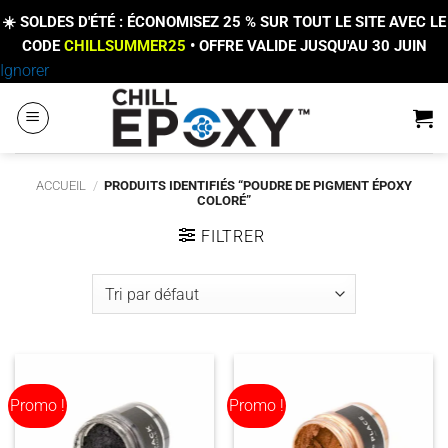
☀️ SOLDES D'ÉTÉ : ÉCONOMISEZ 25 % SUR TOUT LE SITE AVEC LE
CODE
CHILLSUMMER25
• OFFRE VALIDE JUSQU'AU 30 JUIN
Passer
Ignorer
au
contenu
ACCUEIL
/
PRODUITS IDENTIFIÉS “POUDRE DE PIGMENT ÉPOXY
COLORÉ”
FILTRER
Promo !
Promo !