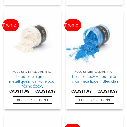
à
à
Ce
Ce
CAD$18.38
CAD$
produit
produit
a
a
plusieurs
plusieurs
Promo !
Promo !
variations.
variations.
Les
Les
options
options
peuvent
peuvent
être
être
choisies
choisies
sur
sur
la
la
POUDRE METALLIQUE MICA
POUDRE METALLIQUE MICA
page
page
Poudre de pigment
Résine époxy – Poudre de
du
du
métallique mica ivoire pour
mica métallique – Bleu clair
produit
produit
résine époxy
Plage
Plag
CAD$
11.98
–
CAD$
18.38
CAD$
11.98
–
CAD$
18.38
de
de
prix :
prix :
CHOIX DES OPTIONS
CHOIX DES OPTIONS
CAD$11.98
CAD$
à
à
Ce
Ce
CAD$18.38
CAD$
produit
produit
a
a
plusieurs
plusieurs