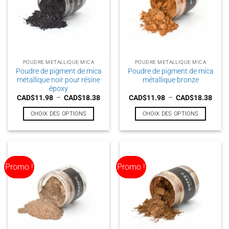
POUDRE METALLIQUE MICA
POUDRE METALLIQUE MICA
Poudre de pigment de mica
Poudre de pigment de mica
métallique noir pour résine
métallique bronze
époxy
Plage
Plag
CAD$
11.98
–
CAD$
18.38
CAD$
11.98
–
CAD$
18.38
de
de
prix :
prix :
CHOIX DES OPTIONS
CHOIX DES OPTIONS
CAD$11.98
CAD$
à
à
Ce
Ce
CAD$18.38
CAD$
produit
produit
a
a
plusieurs
plusieurs
Promo !
Promo !
variations.
variations.
Les
Les
options
options
peuvent
peuvent
être
être
choisies
choisies