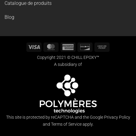
CAD
RECHERCHE
Recherche
pour :
CATÉGORIES DE PRODUITS
Type de produit
(94)
Utilisation appropriée
(36)
Couleur
(50)
Épaisseur
(9)