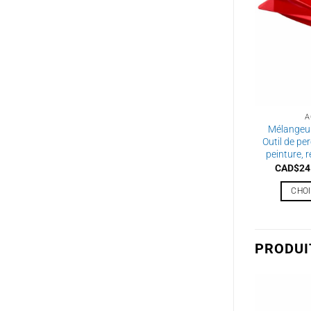
A
Mélangeur
Outil de pe
peinture, 
CAD$
24
CHOI
PRODUI