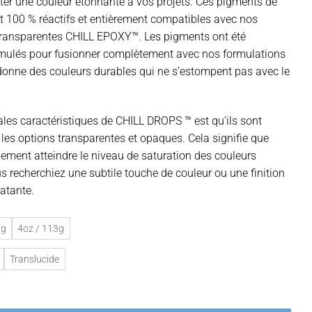
ter une couleur étonnante à vos projets. Ces pigments de
CAD$20.98
t 100 % réactifs et entièrement compatibles avec nos
à
transparentes CHILL EPOXY™. Les pigments ont été
CAD$36.98
mulés pour fusionner complètement avec nos formulations
 donne des couleurs durables qui ne s’estompent pas avec le
ales caractéristiques de CHILL DROPS ™ est qu’ils sont
les options transparentes et opaques. Cela signifie que
ement atteindre le niveau de saturation des couleurs
s recherchiez une subtile touche de couleur ou une finition
atante.
7g
4oz / 113g
Translucide
t liquide pour résine époxy Aqua