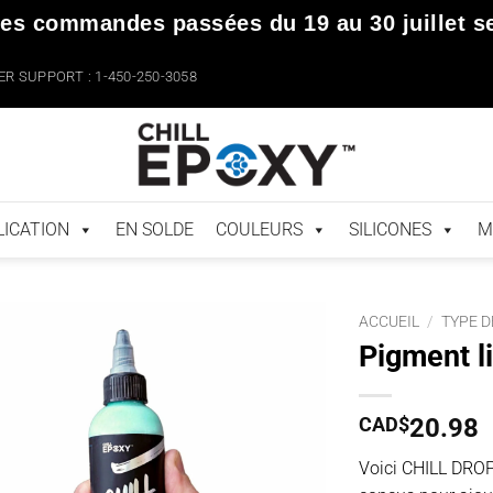
les commandes passées du
19 au 30 juillet
se
R SUPPORT : 1-450-250-3058
LICATION
EN SOLDE
COULEURS
SILICONES
M
ACCUEIL
/
TYPE D
Pigment l
CAD$
20.98
Voici CHILL DROP