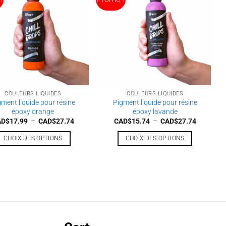
COULEURS LIQUIDES
COULEURS LIQUIDES
gment liquide pour résine
Pigment liquide pour résine
époxy orange
époxy lavande
Plage
Plage
AD$
17.99
–
CAD$
27.74
CAD$
15.74
–
CAD$
27.74
de
de
prix :
prix :
CHOIX DES OPTIONS
CHOIX DES OPTIONS
CAD$17.99
CAD$15.
à
à
Ce
Ce
CAD$27.74
CAD$27.
produit
produit
a
a
plusieurs
plusieurs
variations.
variations.
Les
Les
options
options