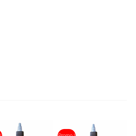
!
Promo !