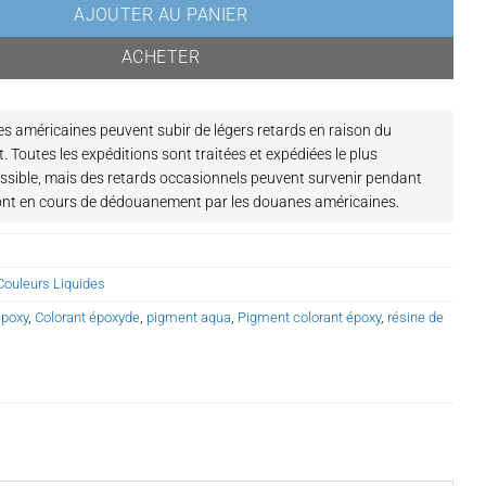
AJOUTER AU PANIER
ACHETER
 américaines peuvent subir de légers retards en raison du
.
Toutes les expéditions sont traitées et expédiées le plus
sible, mais des retards occasionnels peuvent survenir pendant
sont en cours de dédouanement par les douanes américaines.
Couleurs Liquides
époxy
,
Colorant époxyde
,
pigment aqua
,
Pigment colorant époxy
,
résine de