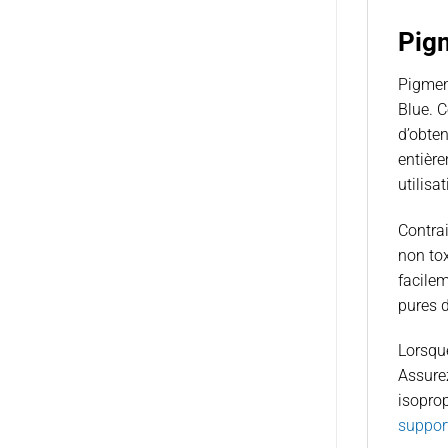
Pigm
Pigmen
Blue. C
d’obte
entièr
utilisa
Contrai
non to
facile
pures d
Lorsque
Assurez
isopro
suppor