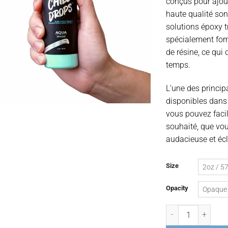
conçus pour ajou
haute qualité son
solutions époxy 
spécialement for
de résine, ce qui
temps.
L’une des princip
disponibles dans 
vous pouvez facil
souhaité, que vou
audacieuse et écl
Size
2oz / 5
Opacity
Opaque
quantité de Pigmen