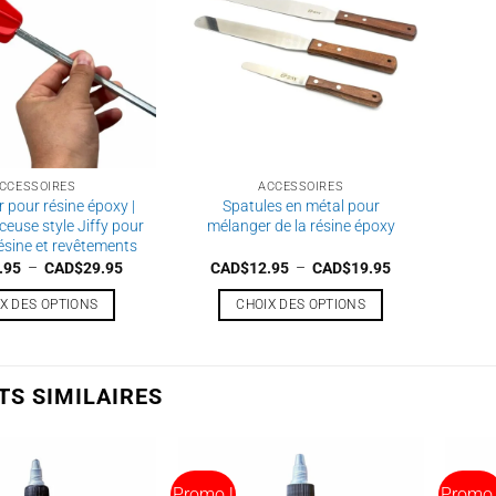
CCESSOIRES
ACCESSOIRES
 pour résine époxy |
Spatules en métal pour
rceuse style Jiffy pour
mélanger de la résine époxy
résine et revêtements
Plage
Plage
.95
–
CAD$
29.95
CAD$
12.95
–
CAD$
19.95
de
de
prix :
prix :
X DES OPTIONS
CHOIX DES OPTIONS
CAD$24.95
CAD$12.95
à
à
Ce
Ce
CAD$29.95
CAD$19.95
produit
produit
a
a
TS SIMILAIRES
plusieurs
plusieurs
variations.
variations.
Les
Les
options
options
Promo !
Promo 