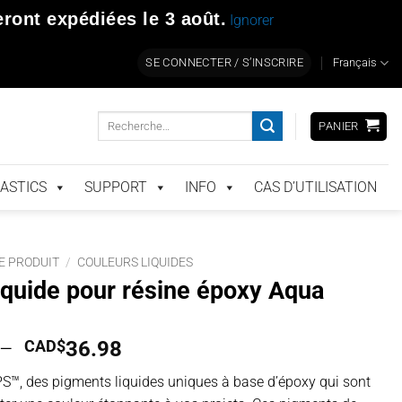
ront expédiées le
3 août
.
Ignorer
SE CONNECTER / S’INSCRIRE
Français
Recherche
PANIER
pour :
ASTICS
SUPPORT
INFO
CAS D’UTILISATION
E PRODUIT
/
COULEURS LIQUIDES
iquide pour résine époxy Aqua
Plage
–
CAD$
36.98
de
S™, des pigments liquides uniques à base d’époxy qui sont
prix :