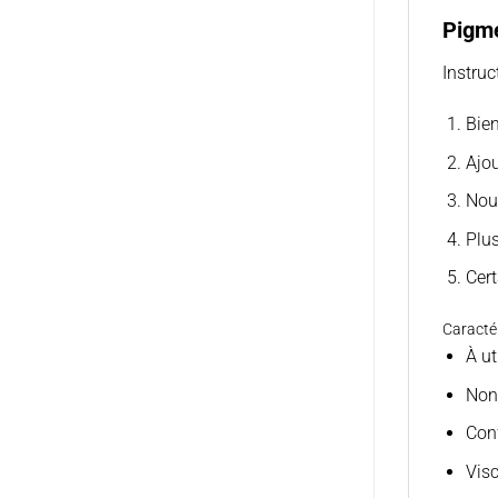
Pigme
Instruc
Bien
Ajou
Nou
Plus
Cert
Caractér
À ut
Non 
Con
Vis