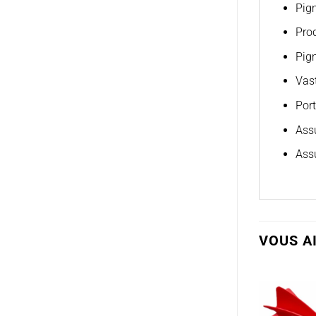
Pig
Prod
Pig
Vast
Port
Assu
Assu
VOUS A