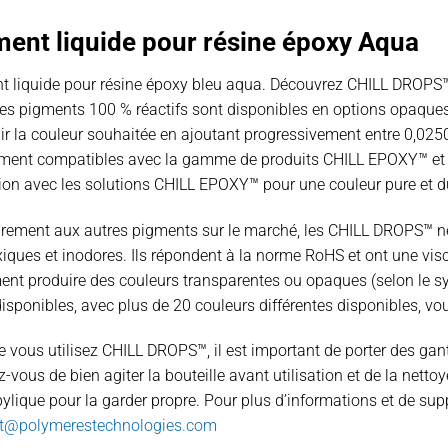
ent liquide pour résine époxy Aqua
t liquide pour résine époxy bleu aqua. Découvrez CHILL DROPS™,
es pigments 100 % réactifs sont disponibles en options opaques
nir la couleur souhaitée en ajoutant progressivement entre 0,0
ement compatibles avec la gamme de produits CHILL EPOXY™ et
tion avec les solutions CHILL EPOXY™ pour une couleur pure et d
rement aux autres pigments sur le marché, les CHILL DROPS™ ne c
xiques et inodores. Ils répondent à la norme RoHS et ont une vi
ment produire des couleurs transparentes ou opaques (selon le s
isponibles, avec plus de 20 couleurs différentes disponibles, vou
 vous utilisez CHILL DROPS™, il est important de porter des gant
-vous de bien agiter la bouteille avant utilisation et de la net
pylique pour la garder propre. Pour plus d’informations et de
t@polymerestechnologies.com