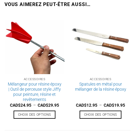
VOUS AIMEREZ PEUT-ÊTRE AUSSI…
ACCESSOIRES
ACCESSOIRES
Mélangeur pour résine époxy
Spatules en métal pour
| Outil de perceuse style Jiffy
mélanger de la résine époxy
pour peinture, résine et
revêtements
Plage
Plag
CAD$
24.95
–
CAD$
29.95
CAD$
12.95
–
CAD$
19.95
de
de
prix :
prix :
CHOIX DES OPTIONS
CHOIX DES OPTIONS
CAD$24.95
CAD$
à
à
Ce
Ce
CAD$29.95
CAD$
produit
produit
a
a