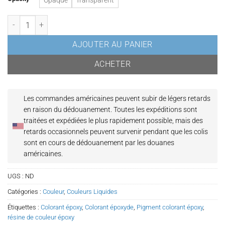
Opaque
Transparent
quantité de Pigment liquide pour résine époxy vert
AJOUTER AU PANIER
ACHETER
Les commandes américaines peuvent subir de légers retards
en raison du dédouanement.
Toutes les expéditions sont
traitées et expédiées le plus rapidement possible, mais des
retards occasionnels peuvent survenir pendant que les colis
sont en cours de dédouanement par les douanes
américaines.
UGS :
ND
Catégories :
Couleur
,
Couleurs Liquides
Étiquettes :
Colorant époxy
,
Colorant époxyde
,
Pigment colorant époxy
,
résine de couleur époxy