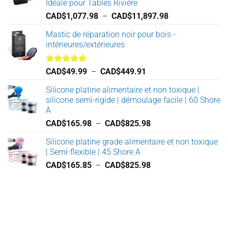
Idéale pour Tables Rivière
Plage
CAD$
1,077.98
–
CAD$
11,897.98
de
Mastic de réparation noir pour bois -
prix :
intérieures/extérieures
CAD$1,077.98
à
CAD$11,897.98
Note
5.00
Plage
CAD$
49.99
–
CAD$
449.91
sur 5
de
Silicone platine alimentaire et non toxique |
prix :
silicone semi-rigide | démoulage facile | 60 Shore
CAD$49.99
A
à
Plage
CAD$
165.98
–
CAD$
825.98
CAD$449.91
de
Silicone platine grade alimentaire et non toxique
prix :
| Semi-flexible | 45 Shore A
CAD$165.98
Plage
CAD$
165.85
–
CAD$
825.98
à
de
CAD$825.98
prix :
CAD$165.85
à
CAD$825.98