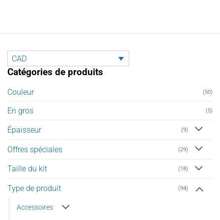
a
a
plusieurs
plusieurs
variations.
variations.
Les
Les
options
options
peuvent
peuvent
CAD
être
être
Catégories de produits
choisies
choisies
sur
sur
Couleur
(50)
la
la
page
page
En gros
(5)
du
du
produit
produit
Épaisseur
(9)
Offres spéciales
(29)
Taille du kit
(18)
Type de produit
(94)
Accessoires