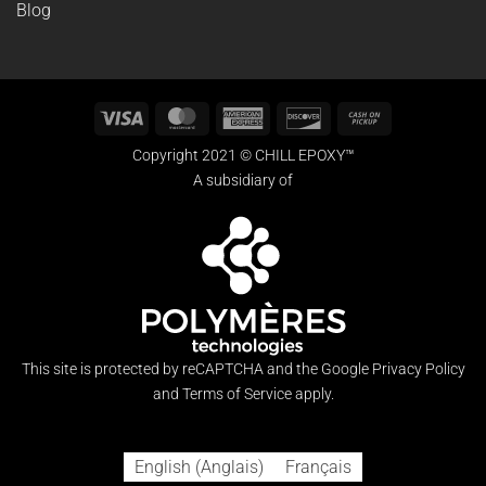
Blog
Visa
MasterCard
American
Discover
Cash
Express
on
Copyright 2021 © CHILL EPOXY™
Pickup
A subsidiary of
This site is protected by reCAPTCHA and the Google
Privacy Policy
and
Terms of Service
apply.
English
(
Anglais
)
Français