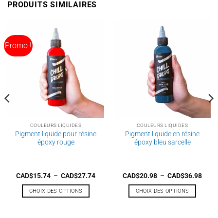
PRODUITS SIMILAIRES
plusieurs
plusieurs
variations.
variations.
Les
Les
options
options
Promo !
peuvent
peuvent
être
être
choisies
choisies
sur
sur
la
la
page
page
du
du
produit
produit
COULEURS LIQUIDES
COULEURS LIQUIDES
Pigment liquide pour résine
Pigment liquide en résine
époxy rouge
époxy bleu sarcelle
ge
Plage
Plag
CAD$
15.74
–
CAD$
27.74
CAD$
20.98
–
CAD$
36.98
de
de
 :
prix :
prix :
CHOIX DES OPTIONS
CHOIX DES OPTIONS
$17.99
CAD$15.74
CAD$
à
à
Ce
Ce
$27.74
CAD$27.74
CAD$
produit
produit