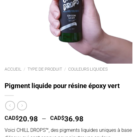
ACCUEIL
/
TYPE DE PRODUIT
/
COULEURS LIQUIDES
Pigment liquide pour résine époxy vert
Plage
CAD$
20.98
–
CAD$
36.98
de
Voici CHILL DROPS™, des pigments liquides uniques à base
prix :