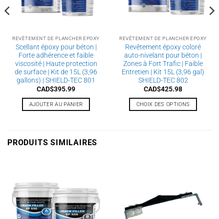
REVÊTEMENT DE PLANCHER ÉPOXY
REVÊTEMENT DE PLANCHER ÉPOXY
Scellant époxy pour béton |
Revêtement époxy coloré
Forte adhérence et faible
auto-nivelant pour béton |
viscosité | Haute protection
Zones à Fort Trafic | Faible
de surface | Kit de 15L (3,96
Entretien | Kit 15L (3,96 gal)
gallons) | SHIELD-TEC 801
SHIELD-TEC 802
CAD$
395.99
CAD$
425.98
AJOUTER AU PANIER
CHOIX DES OPTIONS
Ce
produit
a
PRODUITS SIMILAIRES
plusieurs
variations.
Les
options
peuvent
être
choisies
sur