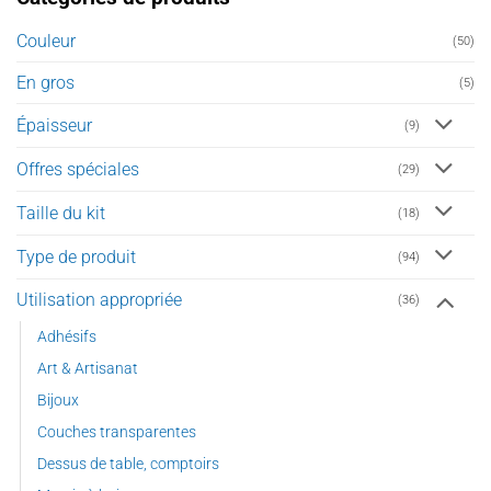
choisies
sur
Couleur
(50)
la
page
En gros
(5)
du
produit
Épaisseur
(9)
Offres spéciales
(29)
Taille du kit
(18)
Type de produit
(94)
Utilisation appropriée
(36)
Adhésifs
Art & Artisanat
Bijoux
Couches transparentes
Dessus de table, comptoirs