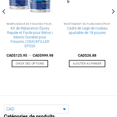
la
page
du
produit
REMPLISSEUR DE FISSURES POUR BÉTON
REVÊTEMENT DE PLANCHER ÉPOXY
Kit de Réparation Époxy
Cadre de cage de rouleau
Rapide et Facile pour Béton |
ajustable de 18 pouces
Mastic Durable pour
Fissures | CRACKFILLER
EP550
e
Plage
CAD$
125.95
–
CAD$
999.98
CAD$
26.88
de
prix :
CHOIX DES OPTIONS
AJOUTER AU PANIER
2.95
CAD$125.95
à
Ce
9.95
CAD$999.98
produit
a
plusieurs
variations.
Les
options
peuvent
CAD
être
Catégories de produits