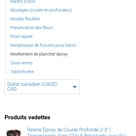
Mastic à bois
Moulages (coulée en profondeur)
Moules flexibles
Préservation des fleurs
Prise rapide
Remplisseur de fissures pour béton
Revêtement de plancher époxy
Sous-verres
Table Rivière
Dollar canadien (CAD$) -
CAD
Produits vedettes
Résine Époxy de Coulée Profonde 2-3" |
Transparente, Sans COV & Résistante aux UV |