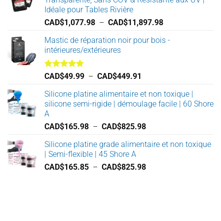
Idéale pour Tables Rivière
Plage
CAD$
1,077.98
–
CAD$
11,897.98
de
Mastic de réparation noir pour bois -
prix :
intérieures/extérieures
CAD$1,077.98
à
CAD$11,897.98
Note
5.00
Plage
CAD$
49.99
–
CAD$
449.91
sur 5
de
Silicone platine alimentaire et non toxique |
prix :
silicone semi-rigide | démoulage facile | 60 Shore
CAD$49.99
A
à
Plage
CAD$
165.98
–
CAD$
825.98
CAD$449.91
de
Silicone platine grade alimentaire et non toxique
prix :
| Semi-flexible | 45 Shore A
CAD$165.98
Plage
CAD$
165.85
–
CAD$
825.98
à
de
CAD$825.98
prix :
CAD$165.85
à
CAD$825.98