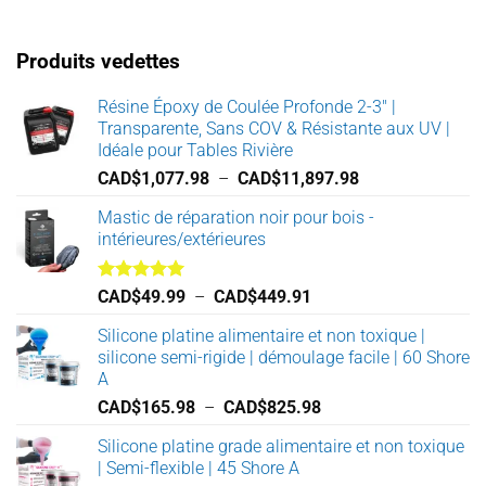
Produits vedettes
Résine Époxy de Coulée Profonde 2-3" |
Transparente, Sans COV & Résistante aux UV |
Idéale pour Tables Rivière
Plage
CAD$
1,077.98
–
CAD$
11,897.98
de
Mastic de réparation noir pour bois -
prix :
intérieures/extérieures
CAD$1,077.98
à
CAD$11,897.98
Note
5.00
Plage
CAD$
49.99
–
CAD$
449.91
sur 5
de
Silicone platine alimentaire et non toxique |
prix :
silicone semi-rigide | démoulage facile | 60 Shore
CAD$49.99
A
à
Plage
CAD$
165.98
–
CAD$
825.98
CAD$449.91
de
Silicone platine grade alimentaire et non toxique
prix :
| Semi-flexible | 45 Shore A
CAD$165.98