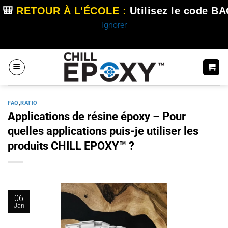
🎒
RETOUR À L'ÉCOLE :
Utilisez le code
BA
Ignorer
Passer
au
contenu
FAQ
,
RATIO
Applications de résine époxy – Pour
quelles applications puis-je utiliser les
produits CHILL EPOXY™ ?
06
Jan