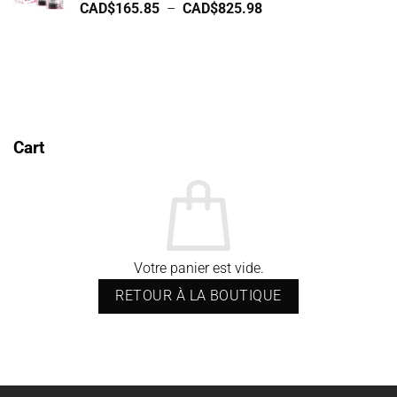
Plage
CAD$
165.85
–
CAD$
825.98
à
de
CAD$825.98
prix :
CAD$165.85
à
CAD$825.98
Cart
Votre panier est vide.
RETOUR À LA BOUTIQUE