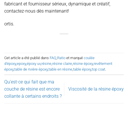
fabricant et fournisseur sérieux, dynamique et créatif,
contactez-nous dès maintenant!
ortis.
Cet article a été publié dans
FAQ
,
Ratio
et marqué
coulée
d'époxy
,
epoxy
,
époxy uv
,
résine
,
résine claire
,
résine époxy
,
revêtement
époxy
,
table de rivière époxy
,
table en résine
,
table époxy
,
top coat
.
Qu’est-ce qui fait que ma
couche de résine est encore
Viscosité de la résine époxy
collante à certains endroits ?