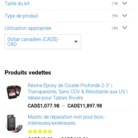
Taille du kit
(18)
Type de produit
(94)
Utilisation appropriée
(36)
Dollar canadien (CAD$) -
CAD
Produits vedettes
Résine Époxy de Coulée Profonde 2-3" |
Transparente, Sans COV & Résistante aux UV |
Idéale pour Tables Rivière
Plage
CAD$
1,077.98
–
CAD$
11,897.98
de
Mastic de réparation noir pour bois -
prix :
intérieures/extérieures
CAD$1,077.98
à
CAD$11,897.98