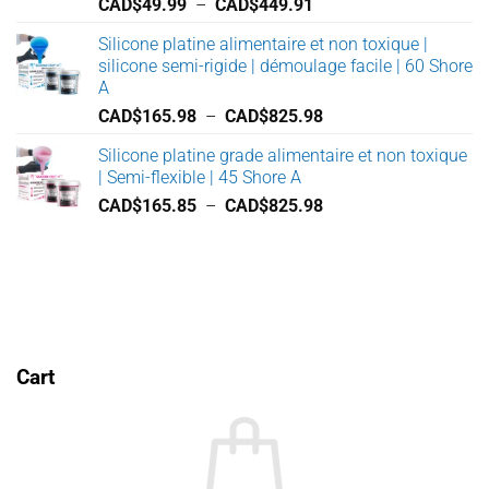
Note
5.00
Plage
CAD$
49.99
–
CAD$
449.91
sur 5
de
Silicone platine alimentaire et non toxique |
prix :
silicone semi-rigide | démoulage facile | 60 Shore
CAD$49.99
A
à
Plage
CAD$
165.98
–
CAD$
825.98
CAD$449.91
de
Silicone platine grade alimentaire et non toxique
prix :
| Semi-flexible | 45 Shore A
CAD$165.98
Plage
CAD$
165.85
–
CAD$
825.98
à
de
CAD$825.98
prix :
CAD$165.85
à
CAD$825.98
Cart