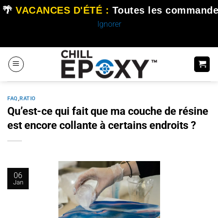
🌴
VACANCES D'ÉTÉ :
Toutes les commande
Ignorer
Passer
au
contenu
FAQ
,
RATIO
Qu’est-ce qui fait que ma couche de résine
est encore collante à certains endroits ?
06
Jan