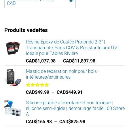
CAD
Produits vedettes
Résine Époxy de Coulée Profonde 2-3" |
Transparente, Sans COV & Résistante aux UV |
Idéale pour Tables Rivière
Plage
CAD$
1,077.98
–
CAD$
11,897.98
de
Mastic de réparation noir pour bois -
prix :
intérieures/extérieures
CAD$1,077.98
à
CAD$11,897.98
Note
5.00
Plage
CAD$
49.99
–
CAD$
449.91
sur 5
de
Silicone platine alimentaire et non toxique |
prix :
silicone semi-rigide | démoulage facile | 60 Shore
CAD$49.99
A
à
Plage
CAD$
165.98
–
CAD$
825.98
CAD$449.91
de