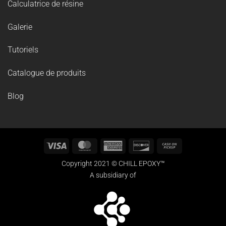
Calculatrice de résine
Galerie
Tutoriels
Catalogue de produits
Blog
Visa
MasterCard
American
Discover
Cash
Express
on
Copyright 2021 © CHILL EPOXY™
Pickup
A subsidiary of