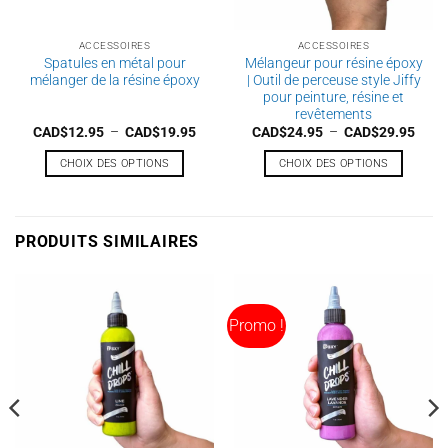
ACCESSOIRES
ACCESSOIRES
Spatules en métal pour
Mélangeur pour résine époxy
mélanger de la résine époxy
| Outil de perceuse style Jiffy
pour peinture, résine et
revêtements
Plage
Plag
CAD$
12.95
–
CAD$
19.95
CAD$
24.95
–
CAD$
29.95
de
de
prix :
prix :
CHOIX DES OPTIONS
CHOIX DES OPTIONS
CAD$12.95
CAD$
à
à
Ce
Ce
CAD$19.95
CAD$
produit
produit
a
a
PRODUITS SIMILAIRES
plusieurs
plusieurs
variations.
variations.
Les
Les
options
options
Promo !
peuvent
peuvent
être
être
choisies
choisies
sur
sur
la
la
page
page