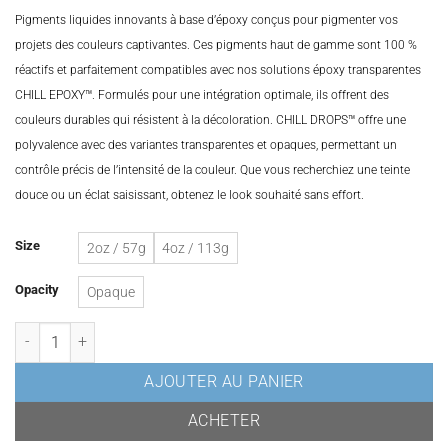
CAD$23.98
Pigments liquides innovants à base d’époxy conçus pour pigmenter vos
à
projets des couleurs captivantes. Ces pigments haut de gamme sont 100 %
CAD$36.98
réactifs et parfaitement compatibles avec nos solutions époxy transparentes
CHILL EPOXY™. Formulés pour une intégration optimale, ils offrent des
couleurs durables qui résistent à la décoloration. CHILL DROPS™ offre une
polyvalence avec des variantes transparentes et opaques, permettant un
contrôle précis de l’intensité de la couleur. Que vous recherchiez une teinte
douce ou un éclat saisissant, obtenez le look souhaité sans effort.
Size
2oz / 57g
4oz / 113g
Opacity
Opaque
quantité de Pigment liquide pour résine époxy blanc
AJOUTER AU PANIER
ACHETER