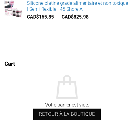
Silicone platine grade alimentaire et non toxique
prix :
| Semi-flexible | 45 Shore A
CAD$165.98
Plage
CAD$
165.85
–
CAD$
825.98
à
de
CAD$825.98
prix :
CAD$165.85
à
CAD$825.98
Cart
Votre panier est vide.
RETOUR À LA BOUTIQUE