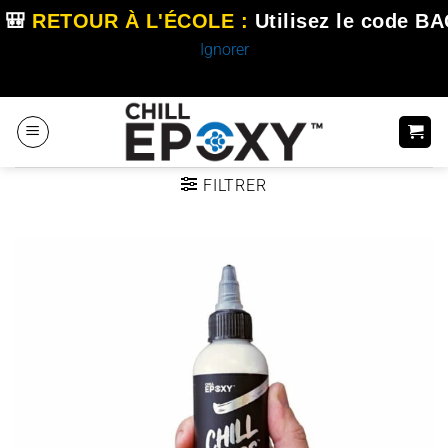
🎒
RETOUR À L'ÉCOLE :
Utilisez le code
BA
Ignorer
Passer
au
contenu
FILTRER