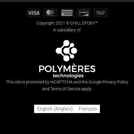
Visa
MasterCard
American
Discover
Cash
Express
on
Copyright 2021 © CHILL EPOXY™
Pickup
A subsidiary of
This site is protected by reCAPTCHA and the Google
Privacy Policy
and
Terms of Service
apply.
English
(
Anglais
)
Français