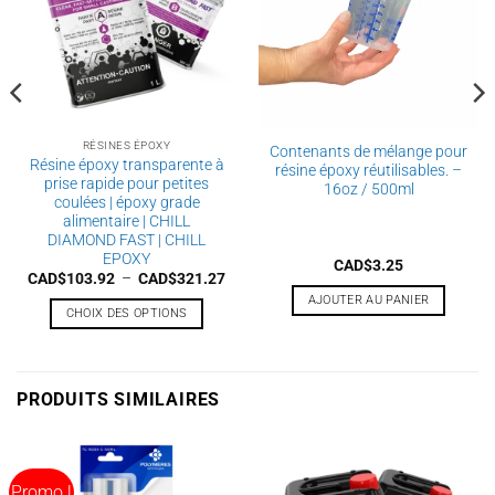
RÉSINES ÉPOXY
Contenants de mélange pour
Résine époxy transparente à
résine époxy réutilisables. –
prise rapide pour petites
16oz / 500ml
coulées | époxy grade
alimentaire | CHILL
DIAMOND FAST | CHILL
EPOXY
CAD$
3.25
Plage
CAD$
103.92
–
CAD$
321.27
de
AJOUTER AU PANIER
prix :
CHOIX DES OPTIONS
CAD$103.92
à
Ce
CAD$321.27
produit
a
PRODUITS SIMILAIRES
plusieurs
variations.
Les
options
Promo !