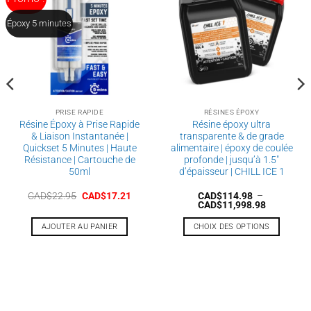
peuvent
être
Époxy 5 minutes
choisies
sur
la
page
du
produit
PRISE RAPIDE
RÉSINES ÉPOXY
Résine Époxy à Prise Rapide
Résine époxy ultra
& Liaison Instantanée |
transparente & de grade
Quickset 5 Minutes | Haute
alimentaire | époxy de coulée
Résistance | Cartouche de
profonde | jusqu’à 1.5″
50ml
d’épaisseur | CHILL ICE 1
ge
Le
Le
CAD$
22.95
CAD$
17.21
CAD$
114.98
–
prix
prix
Plage
CAD$
11,998.98
 :
initial
actuel
de
$20.98
était :
est :
prix :
AJOUTER AU PANIER
CHOIX DES OPTIONS
CAD$22.95.
CAD$17.21.
CAD$114.
$36.98
à
Ce
CAD$11,9
produit
a
plusieurs
variations.