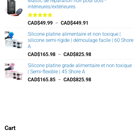
Mastic de réparation noir pour bois -
prix :
intérieures/extérieures
CAD$1,077.98
à
CAD$11,897.98
Note
5.00
Plage
CAD$
49.99
–
CAD$
449.91
sur 5
de
Silicone platine alimentaire et non toxique |
prix :
silicone semi-rigide | démoulage facile | 60 Shore
CAD$49.99
A
à
Plage
CAD$
165.98
–
CAD$
825.98
CAD$449.91
de
Silicone platine grade alimentaire et non toxique
prix :
| Semi-flexible | 45 Shore A
CAD$165.98
Plage
CAD$
165.85
–
CAD$
825.98
à
de
CAD$825.98
prix :
CAD$165.85
à
CAD$825.98
Cart