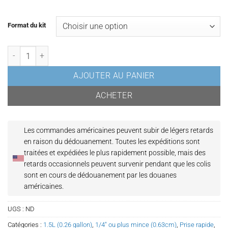
Format du kit
quantité de Époxy à prise rapide | Résine transparente pour petites fi
AJOUTER AU PANIER
ACHETER
Les commandes américaines peuvent subir de légers retards
en raison du dédouanement.
Toutes les expéditions sont
traitées et expédiées le plus rapidement possible, mais des
retards occasionnels peuvent survenir pendant que les colis
sont en cours de dédouanement par les douanes
américaines.
UGS :
ND
Catégories :
1.5L (0.26 gallon)
,
1/4" ou plus mince (0.63cm)
,
Prise rapide
,