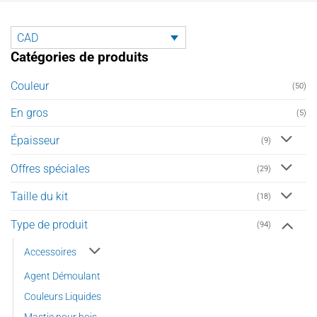
Les
options
peuvent
CAD
être
Catégories de produits
choisies
sur
Couleur
(50)
la
page
En gros
(5)
du
produit
Épaisseur
(9)
Offres spéciales
(29)
Taille du kit
(18)
Type de produit
(94)
Accessoires
Agent Démoulant
Couleurs Liquides