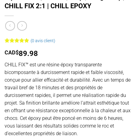
CHILL FIX 2:1 | CHILL EPOXY
(
0
avis client)
Noté
2
5
sur
CAD$
89.98
5 basé sur
notations
client
CHILL FIX
™ est une
résine époxy transparente
bicomposante à durcissement rapide et faible viscosité,
conçue pour allier efficacité et durabilité. Avec un temps de
travail bref de 18 minutes et des propriétés de
durcissement rapides, il permet une réalisation rapide du
projet. Sa finition brillante améliore l’attrait esthétique tout
en offrant une résistance exceptionnelle à la chaleur et aux
chocs. Cet époxy peut être poncé en moins de 6 heures,
vous laissant des résultats solides comme le roc et
d’excellentes propriétés de liaison.