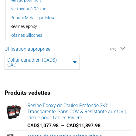
Mastic pour bois
Nettoyant à Résine
Poudre Metallique Mica
Résines époxy
Résines Silicones
Utilisation appropriée
(36)
Dollar canadien (CAD$) -
CAD
Produits vedettes
Résine Époxy de Coulée Profonde 2-3" |
Transparente, Sans COV & Résistante aux UV |
Idéale pour Tables Rivière
Plage
CAD$
1,077.98
–
CAD$
11,897.98
de